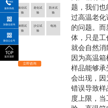
题，我们也
振动试
老化试
防水试
服务热线
烤箱
验
验
验
过高温老化
加微信咨询
的问题。而
氙灯耐
淋雨试
沙尘试
电池
气候
验
验
体，只是工
微信公众号
就会自然消
因为高温箱
返回顶部
立即咨询
样品能够承
会出现，因
错误导致样
度上限，当