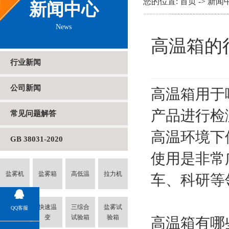
您的位置:
首页
->
新闻
新闻中心
News
高温箱的
行业新闻
公司新闻
高温箱用于
产品进行检
常见问题解答
高温环境下
GB 38031-2020
使用是非常
盐雾机
盐雾箱
高低温
拉力机
车、科研等
冷热冲
快速温
三综合
盐雾试
QQ客服
击
变
试验箱
验箱
高温箱有哪