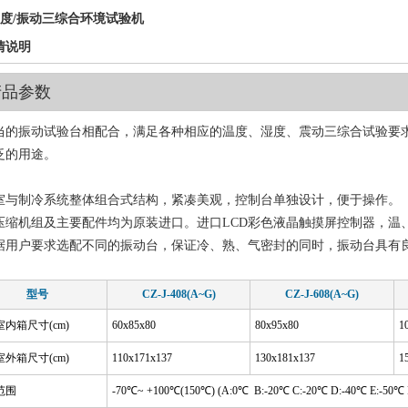
湿度/振动三综合环境试验机
情说明
产品参数
当的振动试验台相配合，满足各种相应的温度、湿度、震动三综合试验要
泛的用途。
室与制冷系统整体组合式结构，紧凑美观，控制台单独设计，便于操作。
压缩机组及主要配件均为原装进口。进口LCD彩色液晶触摸屏控制器，温、
据用户要求选配不同的振动台，保证冷、熟、气密封的同时，振动台具有
型号
CZ-J-408(A~G)
CZ-J-608(A~G)
内箱尺寸(cm)
60x85x80
80x95x80
1
外箱尺寸(cm)
110x171x137
130x181x137
1
范围
-70℃~ +100℃(150℃) (A:0℃ B:-20℃ C:-20℃ D:-40℃ E:-50℃ 