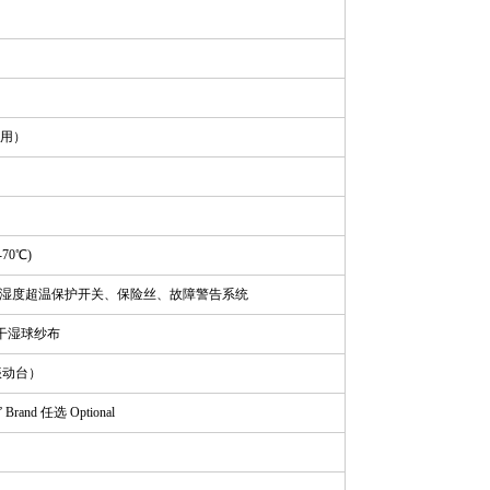
选用）
70℃)
湿度超温保护开关、保险丝、故障警告系统
干湿球纱布
振动台）
Brand 任选 Optional