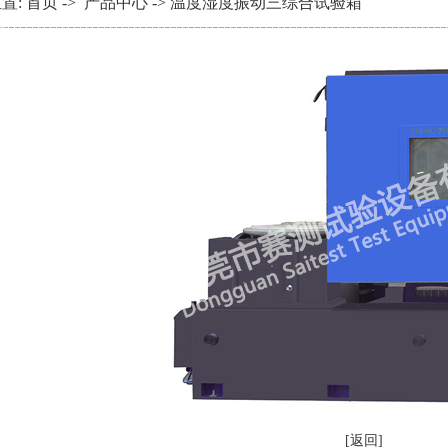
置:
首页
->
产品中心
->
温度湿度振动三综合试验箱
[返回]