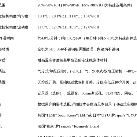
范围
20%~98% R.H.(10%-98%R.H/5%~98% R.H为特殊选用条件)
度解析精度/均匀度
±0.1℃；±0.1%R.H./±1.0℃；±3.0%R.H.
度控制精度/波动度
±1.0℃；±2.0%R.H./±0.5℃；±2.0%R.H.
/降温时间
约4.0℃/分钟；约1.0℃/分钟 （每分钟下降5~10℃为特殊条件
部材质
全机为SUS 304#不锈钢板雾面处理，内箱为不锈钢
材质
耐高温高密度氯基甲酸乙醋泡沫绝缘体材料
系统
气冷式/单段压缩机（-20℃)，气、水冷式/双段压缩机（-40℃~-
装置
无熔丝开关、压缩机过载保护开关、冷媒高低压保护开关、超
记录器（选购）、观视窗、50mm测试孔、PL箱内灯、隔板、
台
根据用户的要求选配;详细技术参数请见本目录（电磁式高频
器
韩国“TEMI” South Korea“TEMI”或 日本“OYO”牌Japan's “OYO” 
机
法国“泰康”牌France's “Tecumseh” Brand