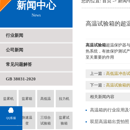
您的位置:
首页
->
新闻
新闻中心
News
高温试验箱的超
行业新闻
高温试验箱
超温保护器
公司新闻
热系统，有效保护测试
至关重要的作用
常见问题解答
上一篇：
高低温冲击
GB 38031-2020
下一篇：
高温试验箱
相关新闻内容
盐雾机
盐雾箱
高低温
拉力机
高温箱的行业应用及
冷热冲
快速温
三综合
盐雾试
QQ客服
双层高温箱出货拍照
击
变
试验箱
验箱