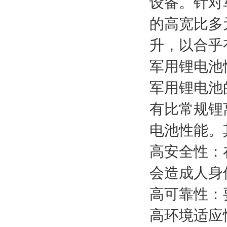
设备。针对
的高宽比多
升，以合乎
军用锂电池
军用锂电池
有比常规锂
电池性能。
高安全性：
会造成人身
高可靠性：
高环境适应