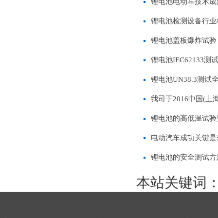
锂电池电动车技术成
锂电池检测设备行业
锂电池盖板爆炸试验
锂电池IEC62133
锂电池UN38.3测试
我司于2016中国(
锂电池的高低温试验
电动汽车成功关键是
锂电池的安全测试方
本站关键词