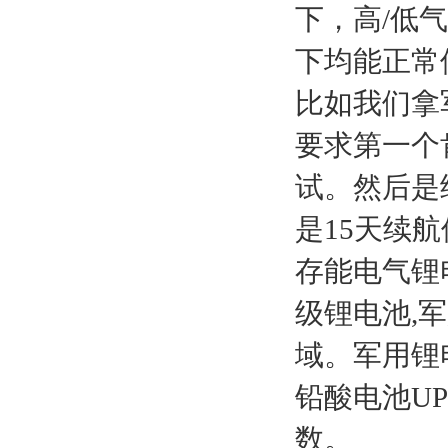
下，高/低
下均能正常
比如我们拿
要求第一个
试。然后是
是15天续
存能电气锂
级锂电池,
域。军用锂
铅酸电池U
数。